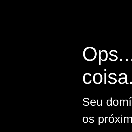
Ops..
coisa.
Seu domín
os próxim